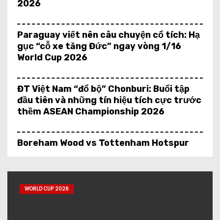
2026
Paraguay viết nên câu chuyện cổ tích: Hạ
gục “cỗ xe tăng Đức” ngay vòng 1/16
World Cup 2026
ĐT Việt Nam “đổ bộ” Chonburi: Buổi tập
đầu tiên và những tín hiệu tích cực trước
thềm ASEAN Championship 2026
Boreham Wood vs Tottenham Hotspur
U21: Dự đoán và phân tích kèo giao hữu
hấp dẫn
WORLD CUP 2026
Boreham Wood vs Tottenham Hotspur
U21: Dự đoán và phân tích kèo giao hữu
hấp dẫn