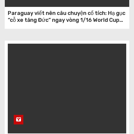
Paraguay viết nên câu chuyện cổ tích: Hạ gục
“cỗ xe tăng Đức” ngay vòng 1/16 World Cup
2026