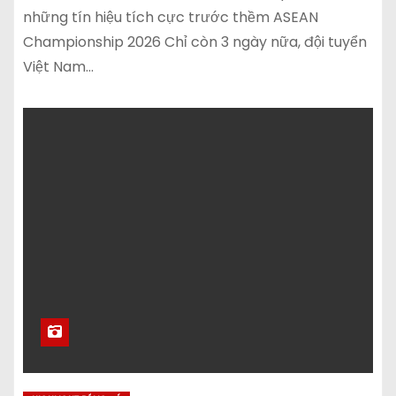
những tín hiệu tích cực trước thềm ASEAN
Championship 2026 Chỉ còn 3 ngày nữa, đội tuyển
Việt Nam…