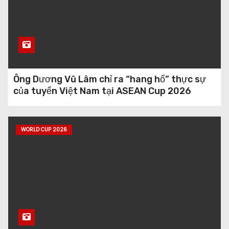
Ông Dương Vũ Lâm chỉ ra “hang hổ” thực sự
của tuyển Việt Nam tại ASEAN Cup 2026
WORLD CUP 2026