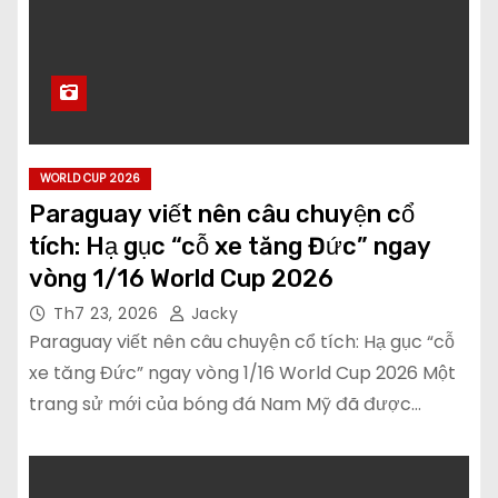
WORLD CUP 2026
Paraguay viết nên câu chuyện cổ
tích: Hạ gục “cỗ xe tăng Đức” ngay
vòng 1/16 World Cup 2026
Th7 23, 2026
Jacky
Paraguay viết nên câu chuyện cổ tích: Hạ gục “cỗ
xe tăng Đức” ngay vòng 1/16 World Cup 2026 Một
trang sử mới của bóng đá Nam Mỹ đã được…