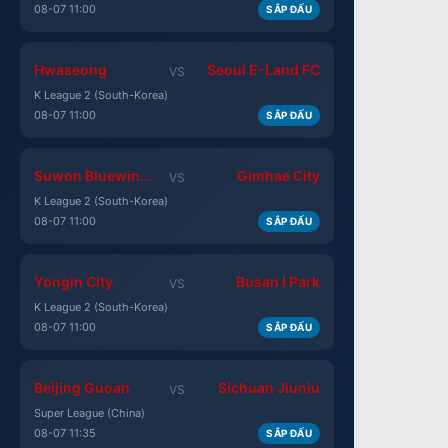
08-07 11:00
SẮP ĐẤU
Hwaseong
Seoul E-Land FC
VS
K League 2 (South-Korea)
08-07 11:00
SẮP ĐẤU
Suwon Bluewings
Gimhae City
VS
K League 2 (South-Korea)
08-07 11:00
SẮP ĐẤU
Yongin City
Busan I Park
VS
K League 2 (South-Korea)
08-07 11:00
SẮP ĐẤU
Beijing Guoan
Sichuan Jiuniu
VS
Super League (China)
08-07 11:35
SẮP ĐẤU