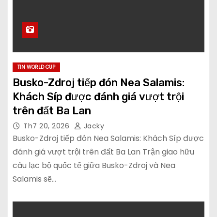
TIN WORLD CUP
Busko-Zdroj tiếp đón Nea Salamis:
Khách Síp được đánh giá vượt trội
trên đất Ba Lan
Th7 20, 2026
Jacky
Busko-Zdroj tiếp đón Nea Salamis: Khách Síp được
đánh giá vượt trội trên đất Ba Lan Trận giao hữu
câu lạc bộ quốc tế giữa Busko-Zdroj và Nea
Salamis sẽ…