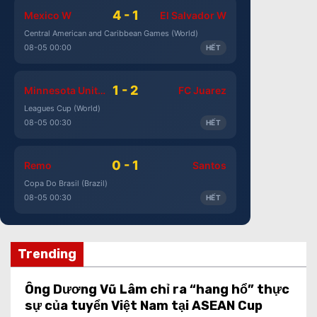
4 - 1
Mexico W
El Salvador W
Central American and Caribbean Games (World)
08-05 00:00
HẾT
1 - 2
Minnesota United FC
FC Juarez
Leagues Cup (World)
08-05 00:30
HẾT
0 - 1
Remo
Santos
Copa Do Brasil (Brazil)
08-05 00:30
HẾT
Trending
Ông Dương Vũ Lâm chỉ ra “hang hổ” thực
sự của tuyển Việt Nam tại ASEAN Cup