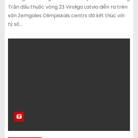
Trận đấu thuộc vòng 23 Virsliga Latvia diễn ra trên
sân Zemgales Olimpiskais centrs đã kết thúc với
tỷ số…