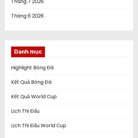
Tháng 7 2026
Tháng 6 2026
Danh mục
Highlight Bóng Đá
Kết Quả Bóng Đá
Kết Quả World Cup
Lịch Thi Đấu
Lịch Thi Đấu World Cup