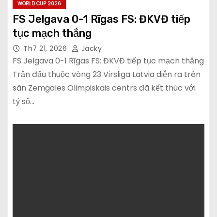
WORLD CUP 2026
FS Jelgava 0-1 Rīgas FS: ĐKVĐ tiếp
tục mạch thắng
Th7 21, 2026
Jacky
FS Jelgava 0-1 Rīgas FS: ĐKVĐ tiếp tục mạch thắng
Trận đấu thuộc vòng 23 Virsliga Latvia diễn ra trên
sân Zemgales Olimpiskais centrs đã kết thúc với
tỷ số…