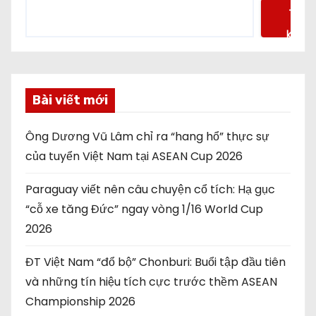
Tìm
r
kiếm
a
n
Bài viết mới
g
Ông Dương Vũ Lâm chỉ ra “hang hổ” thực sự
b
của tuyển Việt Nam tại ASEAN Cup 2026
à
Paraguay viết nên câu chuyện cổ tích: Hạ gục
i
“cỗ xe tăng Đức” ngay vòng 1/16 World Cup
2026
v
i
ĐT Việt Nam “đổ bộ” Chonburi: Buổi tập đầu tiên
và những tín hiệu tích cực trước thềm ASEAN
ế
Championship 2026