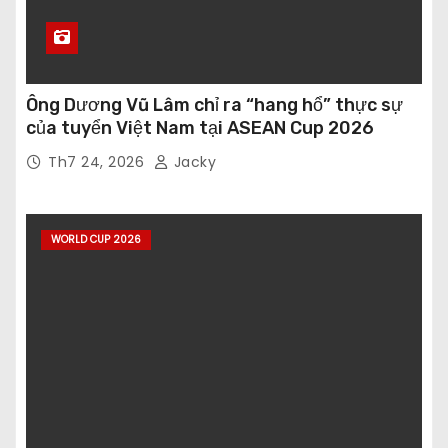
Ông Dương Vũ Lâm chỉ ra “hang hổ” thực sự
của tuyển Việt Nam tại ASEAN Cup 2026
Th7 24, 2026
Jacky
WORLD CUP 2026