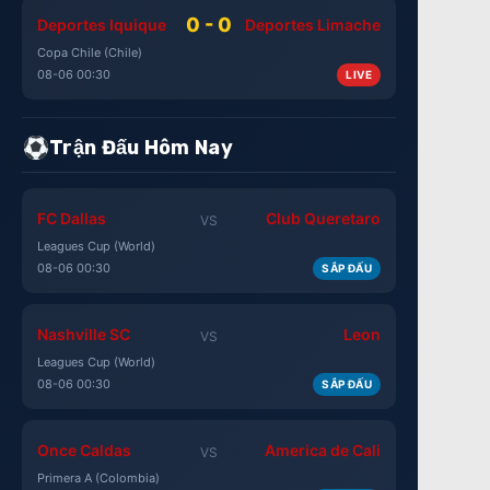
0 - 0
Deportes Iquique
Deportes Limache
Copa Chile (Chile)
08-06 00:30
LIVE
Trận Đấu Hôm Nay
FC Dallas
Club Queretaro
VS
Leagues Cup (World)
08-06 00:30
SẮP ĐẤU
Nashville SC
Leon
VS
Leagues Cup (World)
08-06 00:30
SẮP ĐẤU
Once Caldas
America de Cali
VS
Primera A (Colombia)