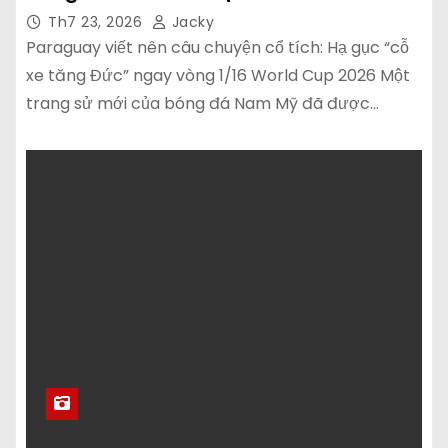
Th7 23, 2026
Jacky
Paraguay viết nên câu chuyện cổ tích: Hạ gục “cỗ
xe tăng Đức” ngay vòng 1/16 World Cup 2026 Một
trang sử mới của bóng đá Nam Mỹ đã được…