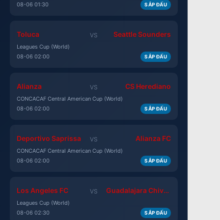
08-06 01:30
SẮP ĐẤU
Toluca
Seattle Sounders
VS
Leagues Cup (World)
08-06 02:00
SẮP ĐẤU
Alianza
CS Herediano
VS
CONCACAF Central American Cup (World)
08-06 02:00
SẮP ĐẤU
Deportivo Saprissa
Alianza FC
VS
CONCACAF Central American Cup (World)
08-06 02:00
SẮP ĐẤU
Los Angeles FC
Guadalajara Chivas
VS
Leagues Cup (World)
08-06 02:30
SẮP ĐẤU