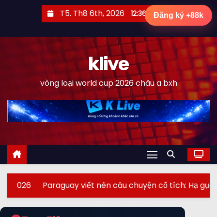
S
T5. Th8 6th, 2026
12:36:20 AM
Đăng ký +88k
k
i
p
klive
t
o
vòng loại world cup 2026 châu a bxh
c
o
n
t
e
n
t
araguay viết nên câu chuyện cổ tích: Hạ gục “cỗ xe tăng