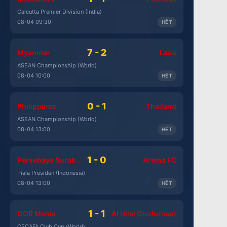
Calcutta Premier Division (India)
08-04 09:30
HẾT
7 - 2
Myanmar
Laos
ASEAN Championship (World)
08-04 10:00
HẾT
0 - 1
Philippines
Thailand
ASEAN Championship (World)
08-04 13:00
HẾT
1 - 0
Persebaya Surabaya
Arema FC
Piala Presiden (Indonesia)
08-04 13:00
HẾT
1 - 1
GOR Mahia
Al Hilal Omdurman
CECAFA Club Cup (World)