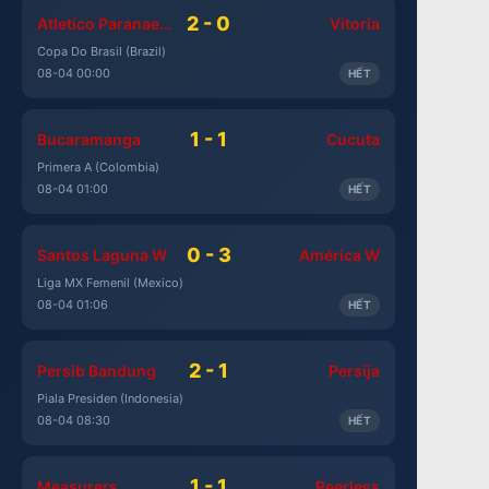
2 - 0
Atletico Paranaense
Vitoria
Copa Do Brasil (Brazil)
08-04 00:00
HẾT
1 - 1
Bucaramanga
Cucuta
Primera A (Colombia)
08-04 01:00
HẾT
0 - 3
Santos Laguna W
América W
Liga MX Femenil (Mexico)
08-04 01:06
HẾT
2 - 1
Persib Bandung
Persija
Piala Presiden (Indonesia)
08-04 08:30
HẾT
1 - 1
Measurers
Peerless