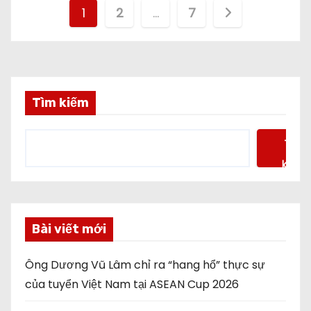
P
1
2
…
7
h
â
n
Tìm kiếm
t
Tìm
r
kiếm
a
n
Bài viết mới
g
Ông Dương Vũ Lâm chỉ ra “hang hổ” thực sự
b
của tuyển Việt Nam tại ASEAN Cup 2026
à