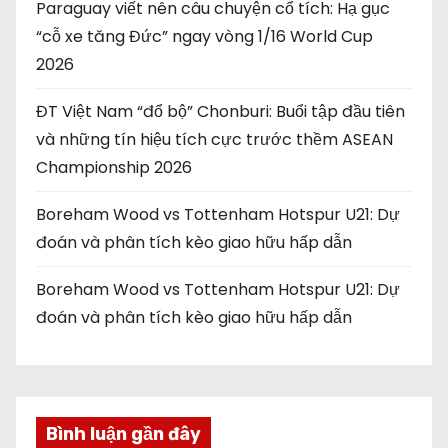
Paraguay viết nên câu chuyện cổ tích: Hạ gục
i
“cỗ xe tăng Đức” ngay vòng 1/16 World Cup
2026
v
i
ĐT Việt Nam “đổ bộ” Chonburi: Buổi tập đầu tiên
và những tín hiệu tích cực trước thềm ASEAN
ế
Championship 2026
t
Boreham Wood vs Tottenham Hotspur U21: Dự
đoán và phân tích kèo giao hữu hấp dẫn
Boreham Wood vs Tottenham Hotspur U21: Dự
đoán và phân tích kèo giao hữu hấp dẫn
Bình luận gần đây