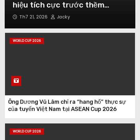
hiệu tích cực trước thềm
Lan
ASEAN Championship 2026
Th7 21, 2026
Jacky
Busko-Zdroj tiếp đón Nea Salamis: Khách
Síp được đánh giá vượt trội trên đất Ba
Lan
WORLD CUP 2026
Real Monarchs thua sốc 2-4 trên sân nhà
trước Tacoma Defiance
Ông Dương Vũ Lâm chỉ ra “hang hổ” thực sự
của tuyển Việt Nam tại ASEAN Cup 2026
WORLD CUP 2026