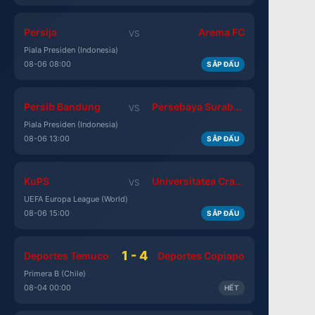
Persija
Arema FC
VS
Piala Presiden (Indonesia)
08-06 08:00
SẮP ĐẤU
Persib Bandung
Persebaya Surabaya
VS
Piala Presiden (Indonesia)
08-06 13:00
SẮP ĐẤU
KuPS
Universitatea Craiova
VS
UEFA Europa League (World)
08-06 15:00
SẮP ĐẤU
1 - 4
Deportes Temuco
Deportes Copiapo
Primera B (Chile)
08-04 00:00
HẾT