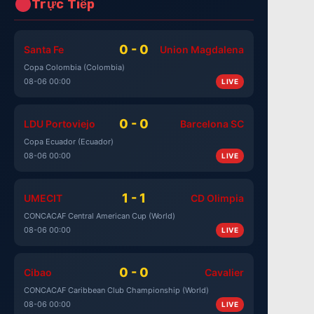
Trực Tiếp
0 - 0
Santa Fe
Union Magdalena
Copa Colombia (Colombia)
08-06 00:00
LIVE
0 - 0
LDU Portoviejo
Barcelona SC
Copa Ecuador (Ecuador)
08-06 00:00
LIVE
1 - 1
UMECIT
CD Olimpia
CONCACAF Central American Cup (World)
08-06 00:00
LIVE
0 - 0
Cibao
Cavalier
CONCACAF Caribbean Club Championship (World)
08-06 00:00
LIVE