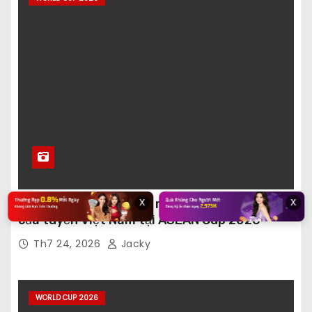
x
x
Ông Dương Vũ Lâm chỉ ra “hang hổ” thực sự
của tuyển Việt Nam tại ASEAN Cup 2026
Th7 24, 2026
Jacky
WORLD CUP 2026