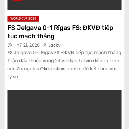
WORLD CUP 2026
FS Jelgava 0-1 Rīgas FS: ĐKVĐ tiếp
tục mạch thắng
Th7 21, 2026
Jacky
FS Jelgava 0-1 Rīgas FS: ĐKVĐ tiếp tục mạch thắng
Trận đấu thuộc vòng 23 Virsliga Latvia diễn ra trên
sân Zemgales Olimpiskais centrs đã kết thúc với
tỷ số…