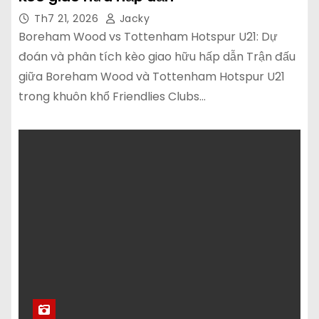
Th7 21, 2026
Jacky
Boreham Wood vs Tottenham Hotspur U21: Dự
đoán và phân tích kèo giao hữu hấp dẫn Trận đấu
giữa Boreham Wood và Tottenham Hotspur U21
trong khuôn khổ Friendlies Clubs…