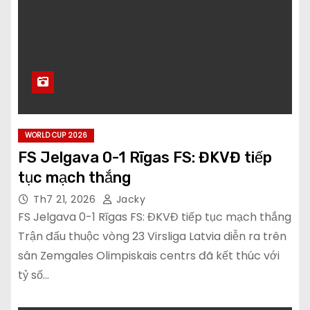
WORLD CUP 2026
FS Jelgava 0-1 Rīgas FS: ĐKVĐ tiếp
tục mạch thắng
Th7 21, 2026
Jacky
FS Jelgava 0-1 Rīgas FS: ĐKVĐ tiếp tục mạch thắng
Trận đấu thuộc vòng 23 Virsliga Latvia diễn ra trên
sân Zemgales Olimpiskais centrs đã kết thúc với
tỷ số…