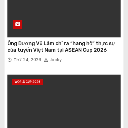
Ông Dương Vũ Lâm chỉ ra “hang hổ” thực sự
của tuyển Việt Nam tại ASEAN Cup 2026
Th7 24, 2026
Jacky
WORLD CUP 2026