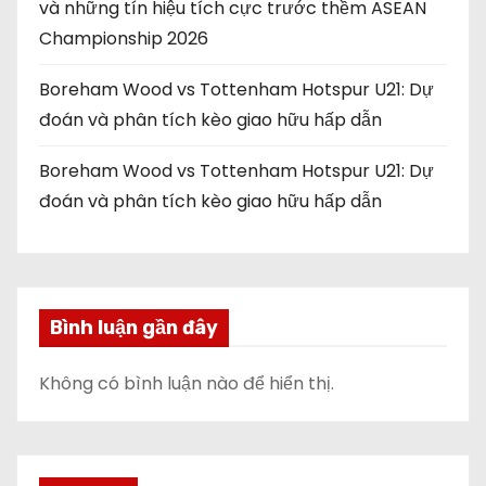
và những tín hiệu tích cực trước thềm ASEAN
Championship 2026
Boreham Wood vs Tottenham Hotspur U21: Dự
đoán và phân tích kèo giao hữu hấp dẫn
Boreham Wood vs Tottenham Hotspur U21: Dự
đoán và phân tích kèo giao hữu hấp dẫn
Bình luận gần đây
Không có bình luận nào để hiển thị.