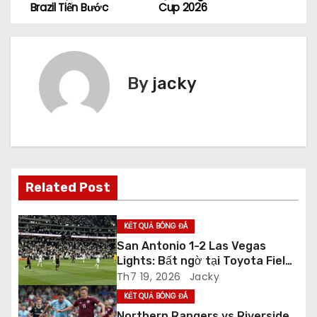
Brazil Tiến Bước
Cup 2026
i
ề
u
By
jacky
h
ư
ớ
Related Post
n
g
KẾT QUẢ BÓNG ĐÁ
San Antonio 1-2 Las Vegas
b
Lights: Bất ngờ tại Toyota Field
ở vòng bảng USL Championship
Th7 19, 2026
Jacky
à
2026
KẾT QUẢ BÓNG ĐÁ
Northern Rangers vs Riverside