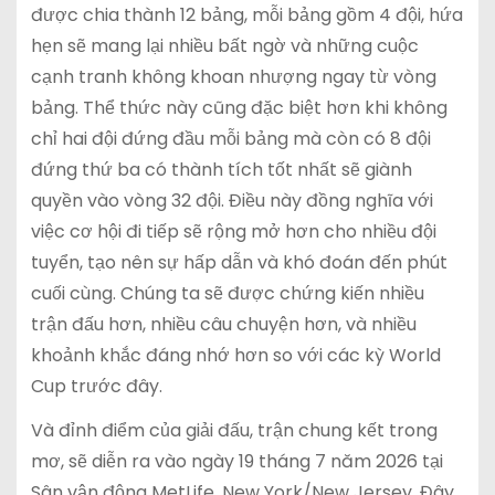
được chia thành 12 bảng, mỗi bảng gồm 4 đội, hứa
hẹn sẽ mang lại nhiều bất ngờ và những cuộc
cạnh tranh không khoan nhượng ngay từ vòng
bảng. Thể thức này cũng đặc biệt hơn khi không
chỉ hai đội đứng đầu mỗi bảng mà còn có 8 đội
đứng thứ ba có thành tích tốt nhất sẽ giành
quyền vào vòng 32 đội. Điều này đồng nghĩa với
việc cơ hội đi tiếp sẽ rộng mở hơn cho nhiều đội
tuyển, tạo nên sự hấp dẫn và khó đoán đến phút
cuối cùng. Chúng ta sẽ được chứng kiến nhiều
trận đấu hơn, nhiều câu chuyện hơn, và nhiều
khoảnh khắc đáng nhớ hơn so với các kỳ World
Cup trước đây.
Và đỉnh điểm của giải đấu, trận chung kết trong
mơ, sẽ diễn ra vào ngày 19 tháng 7 năm 2026 tại
Sân vận động MetLife, New York/New Jersey. Đây