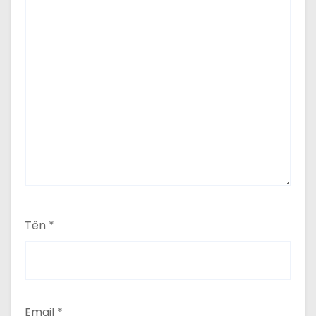
Tên
*
Email
*