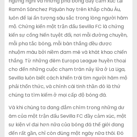
ngừng nghỉ và những pha bóng đầy cảm xúc tại
Ramón Sánchez Pizjuán hay trên khắp châu Âu,
luôn để lại ấn tượng sâu sắc trong lòng người hâm
mộ. Chứng kiến một trận đấu Sevilla FC là chứng
kiến sự cống hiến tuyệt đối, nơi mỗi đường chuyền,
mỗi pha tắc bóng, mỗi bàn thắng đều được
nhuộm màu bởi niềm đam mê và khát khao chiến
thắng. Từ những đêm Europa League huyền thoại
cho đến những cuộc chạm trán nảy lửa ở La Liga,
Sevilla luôn biết cách khiến trái tim người hâm mộ
phải thổn thức, và chính cái tinh thần đó là thứ
chúng ta tìm kiếm ở mọi cấp độ bóng đá.
Và khi chúng ta đang đắm chìm trong những dư
âm của một trận đấu Sevilla FC đầy cảm xúc, một
sự kiện vĩ đại hơn nữa của bóng đá thế giới đang
đến rất gần, chỉ còn đúng một ngày nữa thôi. Đó