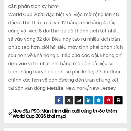
cần phân tích kỹ hơn?
World Cup 2026 đặc biệt với việc mở rộng lên 48
đội và thể thức mới với 12 bảng, mỗi bảng 4 đội,
cùng với việc 8 đội thứ ba có thành tích tốt nhất
sẽ vào vòng 32 đội. Điều này tạo ra nhiều kịch bản
phức tạp hơn, đòi hỏi siêu máy tính phải phân tích
sâu hơn về khả năng đi tiếp của các đội, không chỉ
dựa vào vị trí nhất nhì bảng mà còn cả hiệu số
bàn thắng bại và các chỉ số phụ khác, để dự đoán
chính xác hơn về con đường đến trận chung kết
tại Sân vận động MetLife, New York/New Jersey.
Nice đấu PSG: Màn trình diễn cuối cùng trước thềm
Đ
World Cup 2026 khai mạc!
i