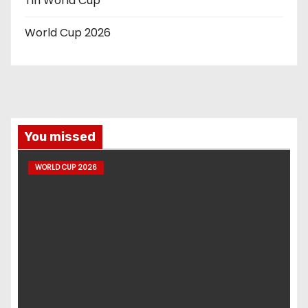
Tin World Cup
World Cup 2026
You missed
WORLD CUP 2026