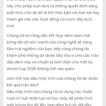
này cho phép bạn đưa ra những quyết định sáng
suốt hơn, cho dù đó là khi thảo luận với bạn bè hay
tham gia vào các hoạt động cá cược đầy kịch
tính.
Chúng tôi tin rằng việc kết hợp niềm đam mê
bóng đá với sức mạnh của công nghệ sẽ nâng
tầm trải nghiệm của bạn. Hãy cùng chúng tôi
khám phá những dự đoán đầy thú vị cho các trận
đấu đêm nay và chuẩn bị tinh thần cho một kỳ
World Cup 2026 không thể nào quên.
Làm thế nào siêu máy tính của chúng tôi dự đoán
kết quả trận đấu?
Siêu máy tính của chúng tôi sử dụng các thuật
toán trí tuệ nhân tạo và học máy để phân tích
một lượng lớn dữ liệu, bao gồm lịch sử đối đầu,