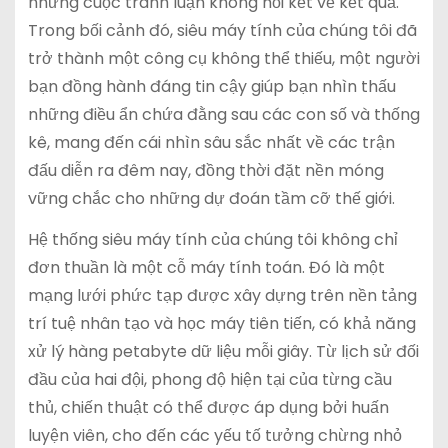
những cuộc tranh luận không hồi kết về kết quả.
Trong bối cảnh đó, siêu máy tính của chúng tôi đã
trở thành một công cụ không thể thiếu, một người
bạn đồng hành đáng tin cậy giúp bạn nhìn thấu
những điều ẩn chứa đằng sau các con số và thống
kê, mang đến cái nhìn sâu sắc nhất về các trận
đấu diễn ra đêm nay, đồng thời đặt nền móng
vững chắc cho những dự đoán tầm cỡ thế giới.
Hệ thống siêu máy tính của chúng tôi không chỉ
đơn thuần là một cỗ máy tính toán. Đó là một
mạng lưới phức tạp được xây dựng trên nền tảng
trí tuệ nhân tạo và học máy tiên tiến, có khả năng
xử lý hàng petabyte dữ liệu mỗi giây. Từ lịch sử đối
đầu của hai đội, phong độ hiện tại của từng cầu
thủ, chiến thuật có thể được áp dụng bởi huấn
luyện viên, cho đến các yếu tố tưởng chừng nhỏ