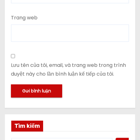
Trang web
Lưu tên của tôi, email, và trang web trong trình
duyệt này cho lần bình luận kế tiếp của tôi.
Tìm kiếm