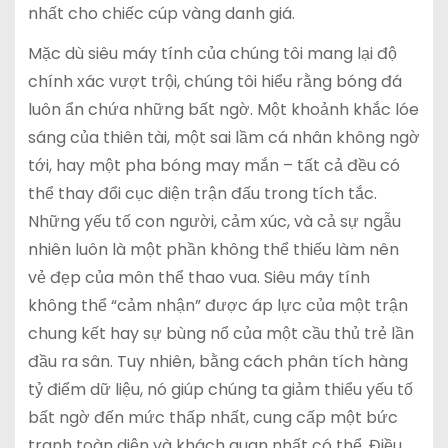
nhất cho chiếc cúp vàng danh giá.
Mặc dù siêu máy tính của chúng tôi mang lại độ
chính xác vượt trội, chúng tôi hiểu rằng bóng đá
luôn ẩn chứa những bất ngờ. Một khoảnh khắc lóe
sáng của thiên tài, một sai lầm cá nhân không ngờ
tới, hay một pha bóng may mắn – tất cả đều có
thể thay đổi cục diện trận đấu trong tích tắc.
Những yếu tố con người, cảm xúc, và cả sự ngẫu
nhiên luôn là một phần không thể thiếu làm nên
vẻ đẹp của môn thể thao vua. Siêu máy tính
không thể “cảm nhận” được áp lực của một trận
chung kết hay sự bùng nổ của một cầu thủ trẻ lần
đầu ra sân. Tuy nhiên, bằng cách phân tích hàng
tỷ điểm dữ liệu, nó giúp chúng ta giảm thiểu yếu tố
bất ngờ đến mức thấp nhất, cung cấp một bức
tranh toàn diện và khách quan nhất có thể. Điều