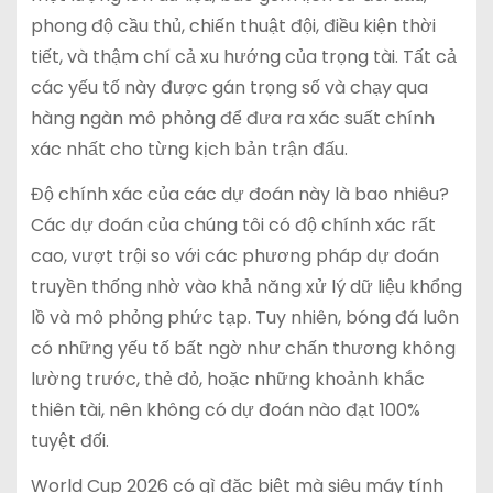
phong độ cầu thủ, chiến thuật đội, điều kiện thời
tiết, và thậm chí cả xu hướng của trọng tài. Tất cả
các yếu tố này được gán trọng số và chạy qua
hàng ngàn mô phỏng để đưa ra xác suất chính
xác nhất cho từng kịch bản trận đấu.
Độ chính xác của các dự đoán này là bao nhiêu?
Các dự đoán của chúng tôi có độ chính xác rất
cao, vượt trội so với các phương pháp dự đoán
truyền thống nhờ vào khả năng xử lý dữ liệu khổng
lồ và mô phỏng phức tạp. Tuy nhiên, bóng đá luôn
có những yếu tố bất ngờ như chấn thương không
lường trước, thẻ đỏ, hoặc những khoảnh khắc
thiên tài, nên không có dự đoán nào đạt 100%
tuyệt đối.
World Cup 2026 có gì đặc biệt mà siêu máy tính