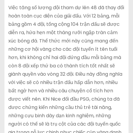
Việc tăng số lượng đội tham dự lên 48 đã thay đổi
hoàn toàn cục diện của giải đấu. Với 12 bảng, mỗi
bảng gồm 4 đội, tổng cộng 104 trận đấu sẽ được
diễn ra, hứa hẹn một tháng rưỡi ngập tràn cảm
xúc bóng đá. Thể thức mới này cũng mang đến
những cơ hội vàng cho các đội tuyển ít tên tuổi
hơn, khi không chỉ hai đội đứng đầu mỗi bảng mà
còn 8 đội xếp thứ ba có thành tích tốt nhất sẽ
giành quyền vào vòng 32 đội. Điều này đồng nghĩa
với việc sẽ có nhiều trận đấu hấp dẫn hơn, nhiều
bất ngờ hơn và nhiều câu chuyện cổ tích hơn
được viết nên. Khi Nice đối đầu PSG, chúng ta đã
được chứng kiến những cầu thủ trẻ tài năng,
những cựu binh dày dạn kinh nghiệm, những
người có thể sẽ là trụ cột của các đội tuyển quốc
gia trong nỗ lực chinh phục chiếc cúp vàng danh