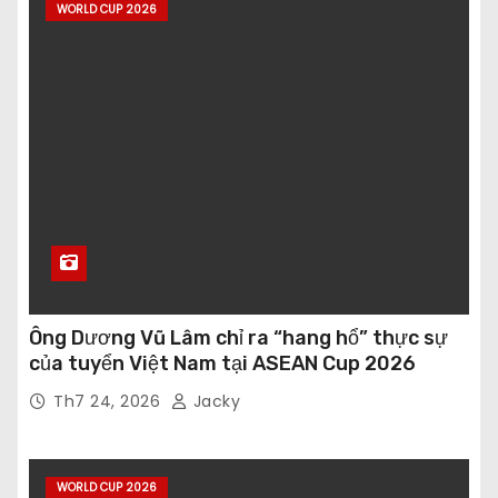
WORLD CUP 2026
Ông Dương Vũ Lâm chỉ ra “hang hổ” thực sự
của tuyển Việt Nam tại ASEAN Cup 2026
Th7 24, 2026
Jacky
WORLD CUP 2026