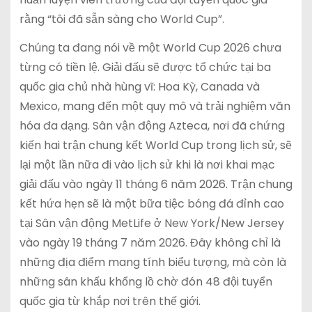
rằng “tôi đã sẵn sàng cho World Cup”.
Chúng ta đang nói về một World Cup 2026 chưa
từng có tiền lệ. Giải đấu sẽ được tổ chức tại ba
quốc gia chủ nhà hùng vĩ: Hoa Kỳ, Canada và
Mexico, mang đến một quy mô và trải nghiệm văn
hóa đa dạng. Sân vận động Azteca, nơi đã chứng
kiến hai trận chung kết World Cup trong lịch sử, sẽ
lại một lần nữa đi vào lịch sử khi là nơi khai mạc
giải đấu vào ngày 11 tháng 6 năm 2026. Trận chung
kết hứa hẹn sẽ là một bữa tiệc bóng đá đỉnh cao
tại Sân vận động MetLife ở New York/New Jersey
vào ngày 19 tháng 7 năm 2026. Đây không chỉ là
những địa điểm mang tính biểu tượng, mà còn là
những sân khấu khổng lồ chờ đón 48 đội tuyển
quốc gia từ khắp nơi trên thế giới.