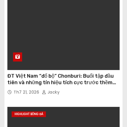
ĐT Việt Nam “đổ bộ” Chonburi: Buổi tập đầu
tiên và những tín hiệu tích cực trước thềm
ASEAN Championship 2026
Th7 21, 2026
Jacky
HIGHLIGHT BÓNG ĐÁ