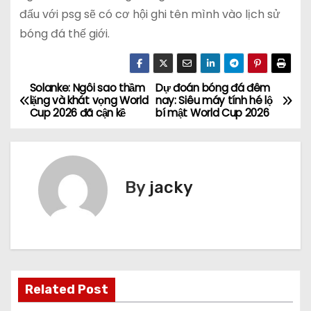
đấu với psg sẽ có cơ hội ghi tên mình vào lịch sử
bóng đá thế giới.
Solanke: Ngôi sao thầm
Dự đoán bóng đá đêm
Đ
lặng và khát vọng World
nay: Siêu máy tính hé lộ
Cup 2026 đã cận kề
bí mật World Cup 2026
i
ề
u
By
jacky
h
ư
ớ
Related Post
n