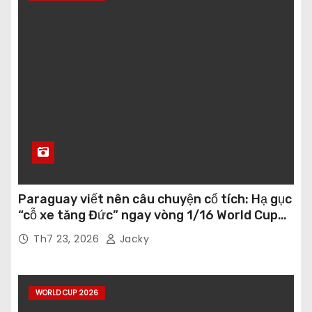
Paraguay viết nên câu chuyện cổ tích: Hạ gục
“cỗ xe tăng Đức” ngay vòng 1/16 World Cup
2026
Th7 23, 2026
Jacky
WORLD CUP 2026