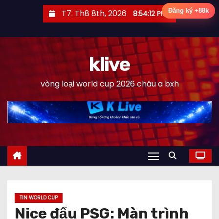
S
Đăng ký +88k
T7. Th8 8th, 2026
8:54:13 PM
k
i
p
klive
t
o
vòng loại world cup 2026 châu a bxh
c
o
n
t
e
n
t
TIN WORLD CUP
Nice đấu PSG: Màn trình