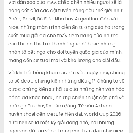
Với dàn sao của PSG, chắc chắn nhiều người sẽ là
nòng cốt của các đội tuyển hàng đầu thế giới như
Pháp, Brazil, Bồ Đào Nha hay Argentina. Còn với
Nice, những màn trình diễn ấn tượng của họ trong
suốt mùa giải đã cho thấy tiềm năng của những
cầu thủ có thể trở thành “ngựa ô” hoặc những
nhân tố bất ngờ cho đội tuyển quốc gia của mình,
mang đến sự tươi mới và khó lường cho giải đấu.
Và khi trái bóng khai mạc lăn vào ngày mai, chúng
ta sẽ được chứng kiến những điều gì? Chúng ta sẽ
được chứng kiến sự hội tụ của những nền văn hóa
bóng đá khác nhau, những chiến thuật đột phá và
những câu chuyện cảm động. Từ sân Azteca
huyền thoại đến MetLife hiện đại, World Cup 2026
hứa hẹn sẽ là một kỳ giải đáng nhớ, nơi những
ngôi sao đã tỏa sáng trong các trận đấu như nice