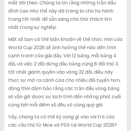
mắt dõi theo. Chúng ta tin rằng những trận đấu
đỉnh cao như thế này đã trang bị cho họ hành
trang tốt nhất để sẵn sàng cho thử thách lớn
nhất trong sự nghiệp.
Một số bạn có thể băn khoăn về thể thức mới của
World Cup 2026 sẽ ảnh hưởng thế nào đến tính
cạnh tranh của giải đấu. Với 12 bảng, mỗi bảng 4
đội, và việc 2 đội đứng đầu bảng cùng 8 đội thứ 3
tốt nhất giành quyền vào vòng 32 đội, điều này
thực sự mở ra cánh cửa cho nhiều đội tuyển hơn,
đồng thời đảm bảo rằng các trận đấu vòng bảng
sẽ vẫn giữ được sự kịch tính đến những phút cuối
cùng bởi mỗi điểm số đều vô cùng quý giá.
Vậy, chúng ta có thể kỳ vọng gì vào vai trò của
các cầu thủ từ Nice và PSG tại World Cup 2026?