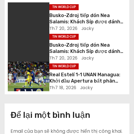
g
TIN WORLD CUP
Busko-Zdroj tiếp đón Nea
b
Salamis: Khách Síp được đánh
giá vượt trội trên đất Ba Lan
Th7 20, 2026
Jacky
à
TIN WORLD CUP
i
Busko-Zdroj tiếp đón Nea
Salamis: Khách Síp được đánh
v
giá vượt trội trên đất Ba Lan
Th7 20, 2026
Jacky
TIN WORLD CUP
i
Real Estelí 1-1 UNAN Managua:
ế
Khởi đầu Apertura bất phân
thắng bại
Th7 18, 2026
Jacky
t
Để lại một bình luận
Email của bạn sẽ không được hiển thị công khai.